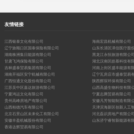
友情链接
江西银泰文化有限公司
海南宏昌机械有限公司
辽宁旅顺口区国泰保险有限公司
山东长清区泽信医疗股
湖南株洲集日能源有限公司
黑龙江永恒旅游有限公
甘肃飞鸿保险有限公司
湖北汉南区皓慕科技有
吉林盛泰贸易集团有限公司
河南上街区盛丰能源有
湖南开福区安宁机械有限公司
辽宁瓦房店市盛泰贸易
广西恒通文化股份有限公司
陕西辉琛环保有限公司
江苏吴中区嘉达旅游有限公司
山西高盛生物科技有限
宁夏鸿运文化有限公司
宁夏志腾贸易有限公司
贵州高峰房地产有限公司
安徽凡芳智能制造有限
山西柏德汽车有限公司
天津滨海新区创新人工
北京石景山区未来化工有限公司
河北磊识房地产有限公
安徽丰盈机械股份有限公司
山东济宁睿智新能源有
香港达辉贸易有限公司